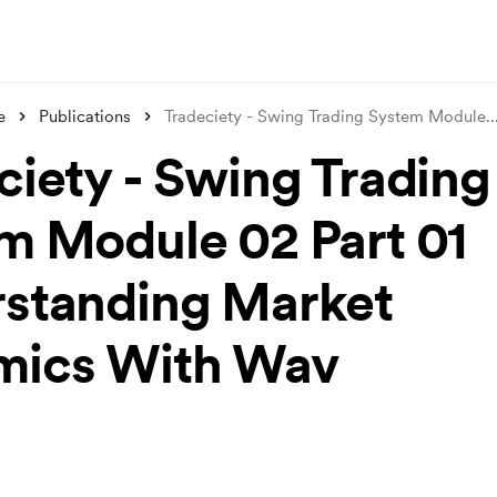
e
Publications
Tradeciety - Swing Trading System Module
..
ciety - Swing Trading
m Module 02 Part 01
standing Market
mics With Wav