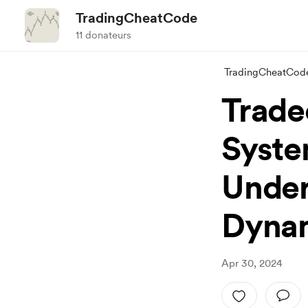
TradingCheatCode
11 donateurs
TradingCheatCod
Trade
Syste
Under
Dyna
Apr 30, 2024