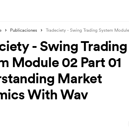
e
Publicaciones
Tradeciety - Swing Trading System Modul
ciety - Swing Trading
m Module 02 Part 01
standing Market
mics With Wav