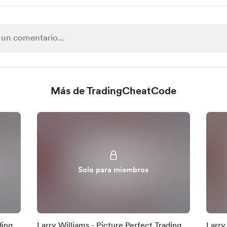
Más de TradingCheatCode
Solo para miembros
ding
Larry Williams - Picture Perfect Trading
Larry