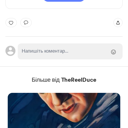
Більше від TheReelDuce