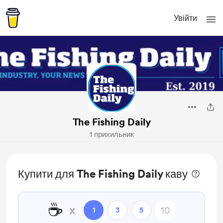
Увійти
The Fishing Daily
1 прихильник
Купити для The Fishing Daily каву
☕
x
1
3
5