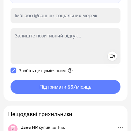
Add a 
Зробити це повідомлення приватним
Зробіть це щомісячним
Підтримати $3
/місяць
Нещодавні прихильники
Jane HR
купив coffee.