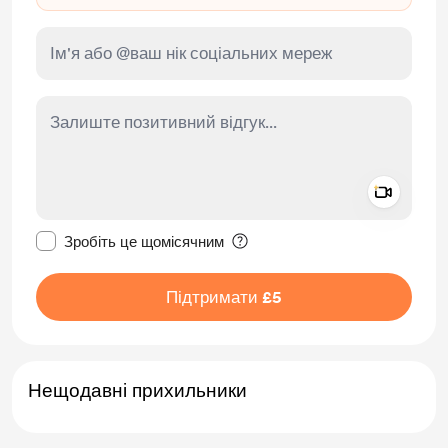
Add a 
Зробити це повідомлення приватним
Зробіть це щомісячним
Підтримати £5
Нещодавні прихильники