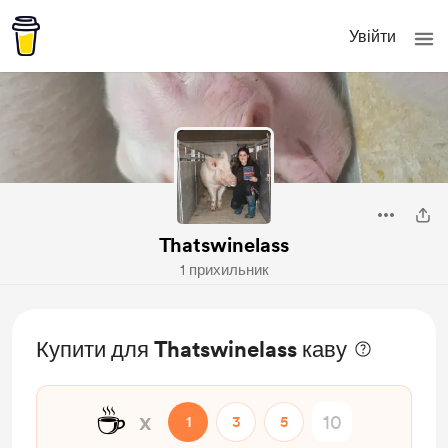
Увійти
Thatswinelass
1 прихильник
Купити для Thatswinelass каву
☕
x
1
3
5