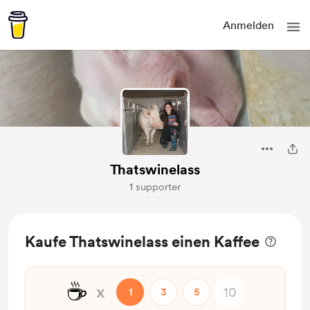
Anmelden
Thatswinelass
1 supporter
Kaufe Thatswinelass einen Kaffee
☕
x
1
3
5