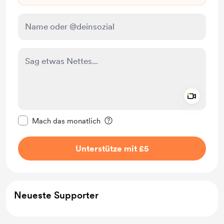
Add a 
Diese Nachricht als privat kennzeichnen
Mach das monatlich
Unterstütze mit £5
Neueste Supporter