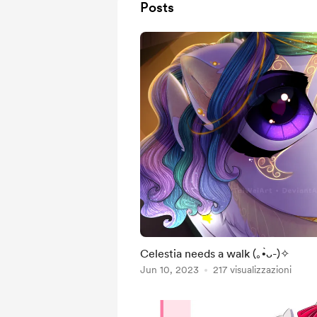
Posts
Celestia needs a walk (⁠｡⁠•̀⁠ᴗ⁠-⁠)⁠✧
Jun 10, 2023
217 visualizzazioni