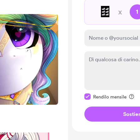
🍫
x
1
Rendi questo messagg
Rendilo mensile
Sostie