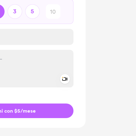
3
5
Add a video message
io privato
ni con $5
/mese