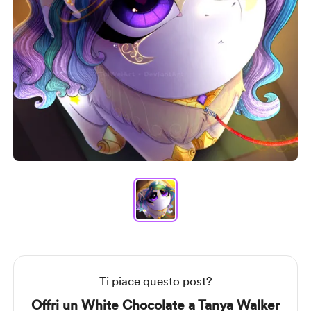
Item
1
of
1
Item
1
of
1
Ti piace questo post?
Offri un White Chocolate a Tanya Walker