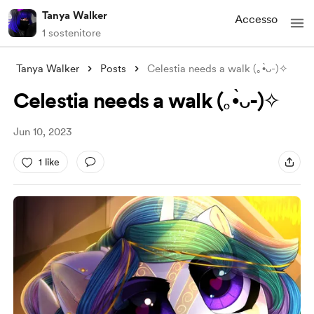
Tanya Walker
Accesso
1 sostenitore
Tanya Walker
Posts
Celestia needs a walk (⁠｡⁠•̀⁠ᴗ⁠-⁠)⁠✧
Celestia needs a walk (⁠｡⁠•̀⁠ᴗ⁠-⁠)⁠✧
Jun 10, 2023
1 like