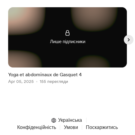
Лише підписники
Yoga et abdominaux de Gasquet 4
S
Apr 05, 2025
155 перегляди
p
M
Item
1
of
Українська
5
Конфіденційність
Умови
Поскаржитись