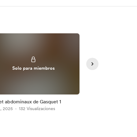
Solo para miembros
Solo para
et abdominaux de Gasquet 1
Yoga et abdominaux 
5, 2025
132 Visualizaciones
Mar 23, 2025
109 Vis