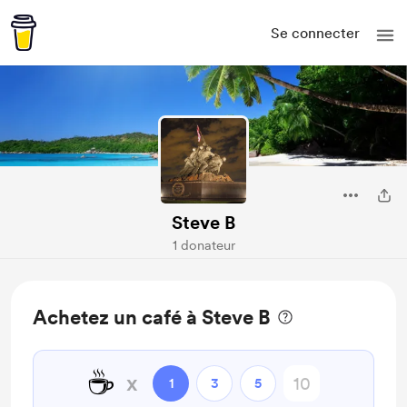
Se connecter
Steve B
1 donateur
Achetez un café à Steve B
☕
x
1
3
5