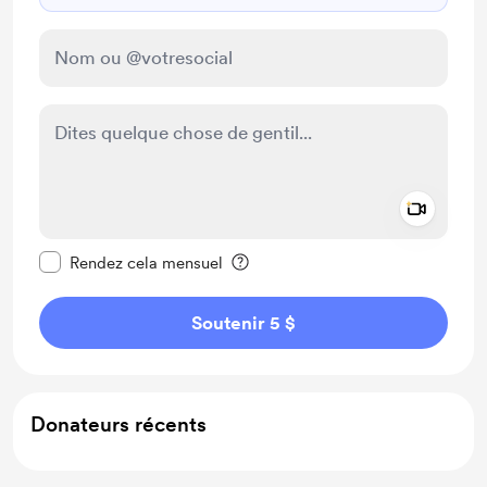
Add a 
Rendre ce message privé
Rendez cela mensuel
Soutenir 5 $
Donateurs récents