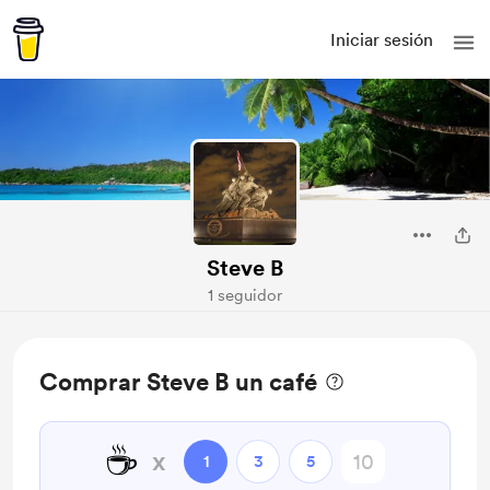
Iniciar sesión
Steve B
1 seguidor
Comprar Steve B un café
☕
x
1
3
5