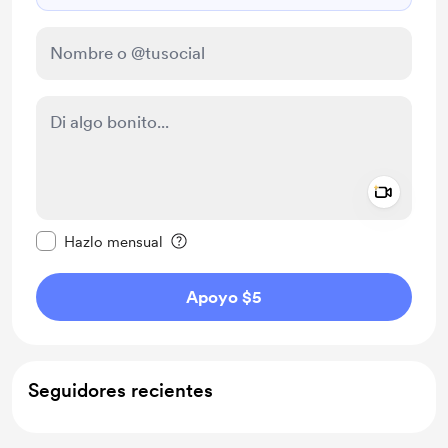
Add a 
Configurar este mensaje como privado
Hazlo mensual
Apoyo $5
Seguidores recientes