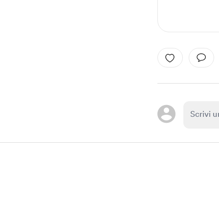
Item
1
of
1