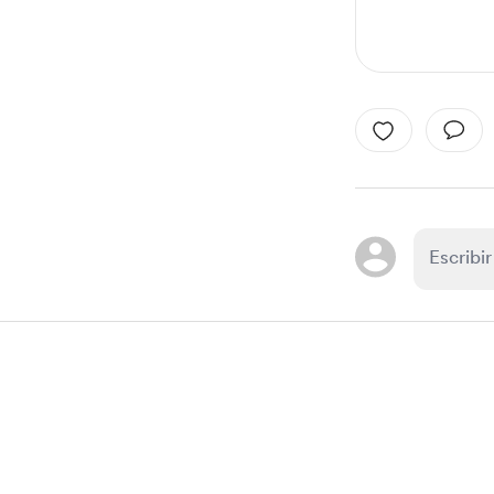
Item
1
of
1