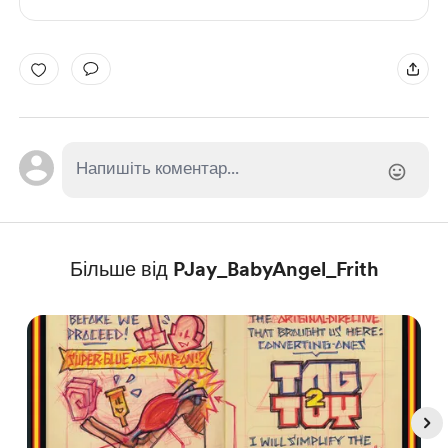
Більше від PJay_BabyAngel_Frith