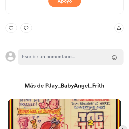
Apoyo
Más de PJay_BabyAngel_Frith