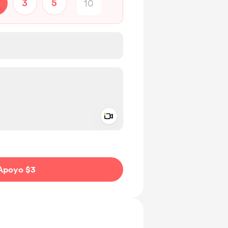
3
5
Add a video message
aje como privado
Apoyo $3