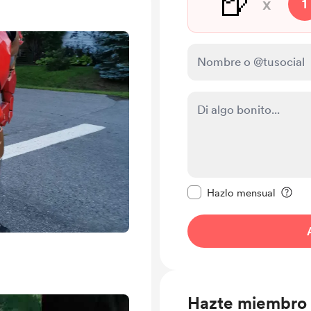
🍺
x
1
Configurar este mens
Hazlo mensual
Hazte miembro