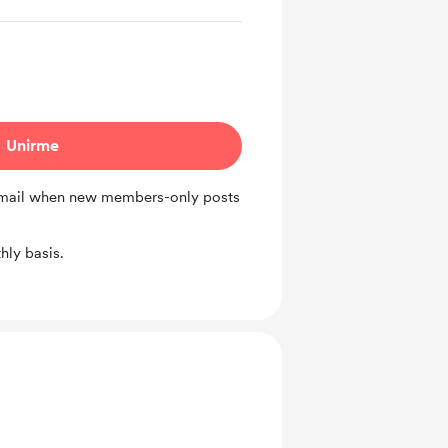
Unirme
 email when new members-only posts
ly basis.