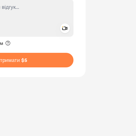
Add a video message
ення приватним
им
дтримати $5