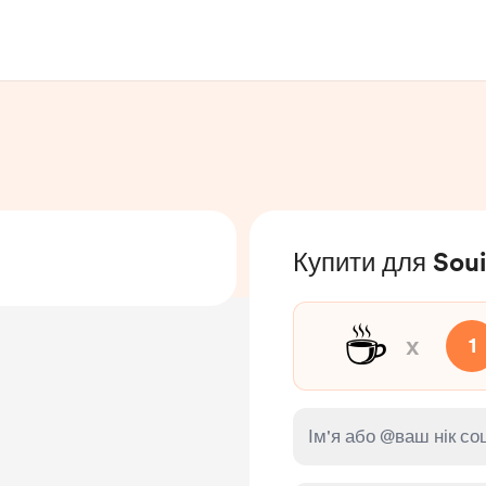
Купити для Sou
☕
x
1