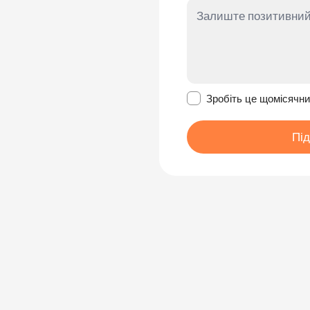
Зробити це повідомл
Зробіть це щомісячн
Пі