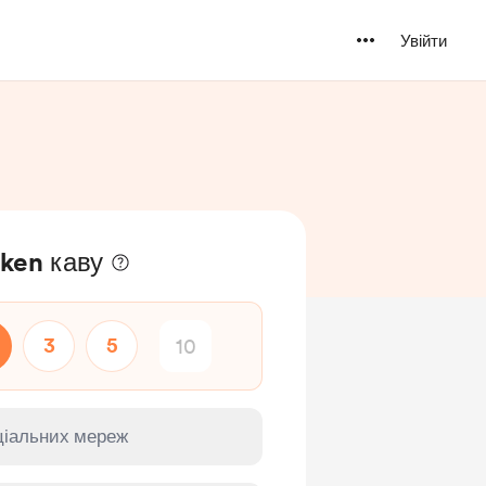
Увійти
iken каву
3
5