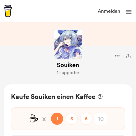
Anmelden
Souiken
1 supporter
Kaufe Souiken einen Kaffee
☕
x
1
3
5