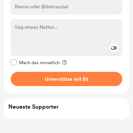
Add a 
Diese Nachricht als privat kennzeichnen
Mach das monatlich
Unterstütze mit $5
Neueste Supporter