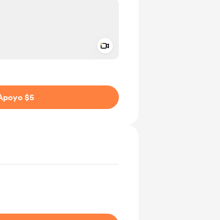
Add a video message
aje como privado
Apoyo $5