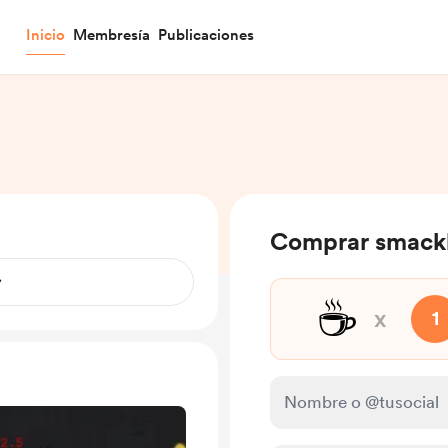
Inicio
Membresía
Publicaciones
Comprar smackl
☕
x
1