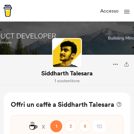
Accesso
Siddharth Talesara
1 sostenitore
Offri un caffè a Siddharth Talesara
☕
x
1
3
5