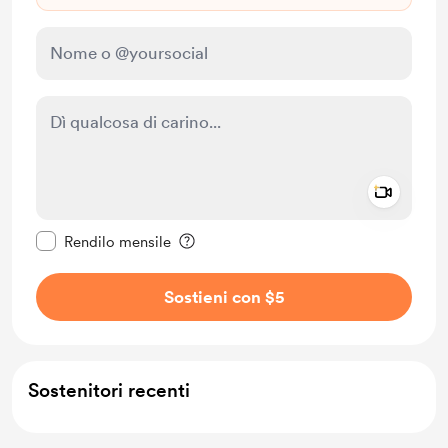
Add a 
Rendi questo messaggio privato
Rendilo mensile
Sostieni con $5
Sostenitori recenti