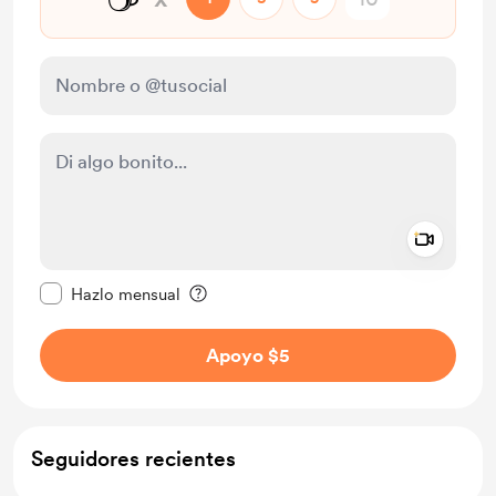
Add a 
Configurar este mensaje como privado
Hazlo mensual
Apoyo $5
Seguidores recientes