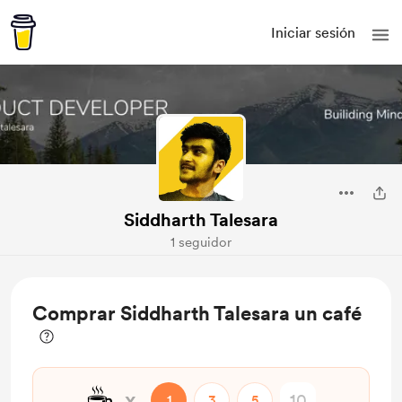
Iniciar sesión
Siddharth Talesara
1 seguidor
Comprar Siddharth Talesara un café
☕
x
1
3
5