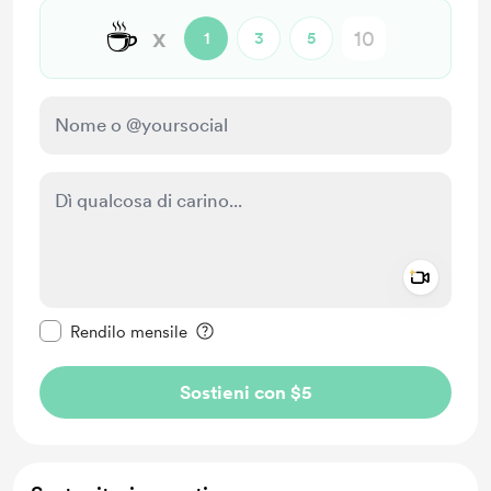
☕
x
1
3
5
Add a 
Rendi questo messaggio privato
Rendilo mensile
Sostieni con $5