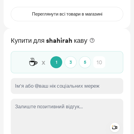
Переглянути всі товари в магазині
Купити для shahirah каву
☕
x
1
3
5
Add a 