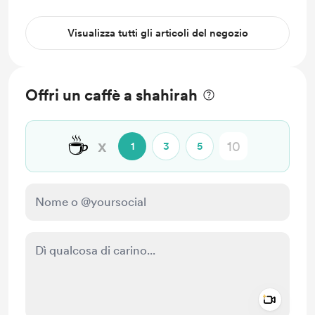
Visualizza tutti gli articoli del negozio
Offri un caffè a shahirah
☕
x
1
3
5
Add a 