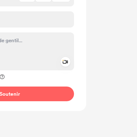
Add a video message
ivé
Soutenir