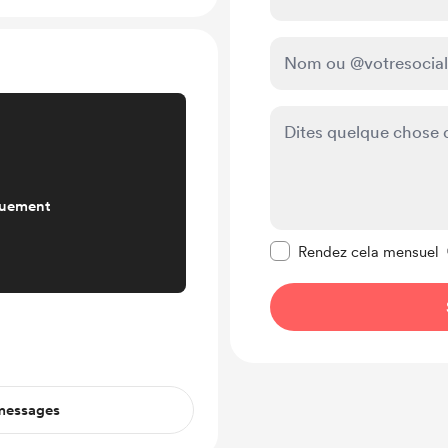
quement
Rendre ce message pr
Rendez cela mensuel
 messages