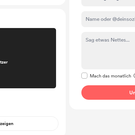
tzer
Diese Nachricht als p
Mach das monatlich
Un
nzeigen