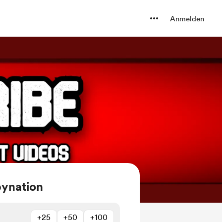
Anmelden
bynation
+25
+50
+100