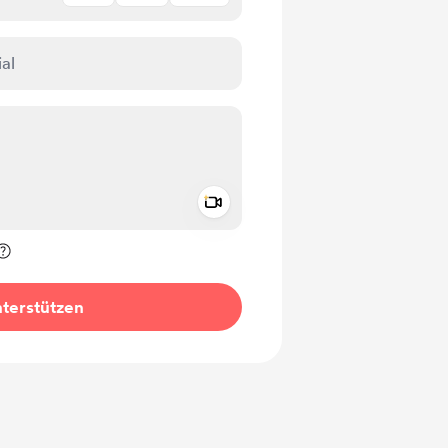
Add a video message
rivat kennzeichnen
terstützen