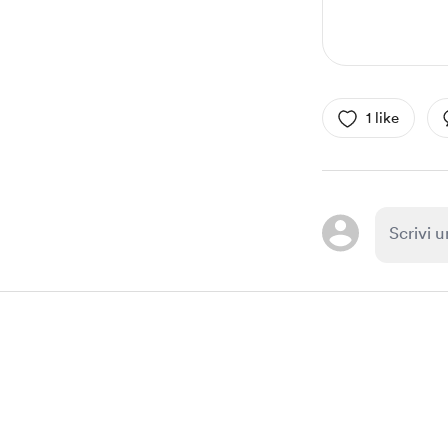
1 like
Item
1
of
1