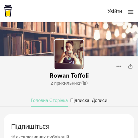
Увійти
Rowan Toffoli
2 прихильники(ів)
Головна Сторінка
Підписка
Дописи
Підпишіться
16
ексклюзивних публікацій