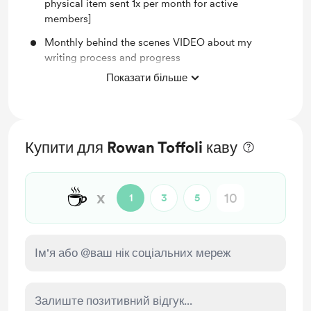
physical item sent 1x per month for active
members]
Monthly behind the scenes VIDEO about my
writing process and progress
Показати більше
Access to full library of PRINTABLES (BuJo for
Writers, Journaling & MORE!)
Monthly members-only WRITING UPDATE post
Monthly BMaC-exclusive CAT PIC
Купити для Rowan Toffoli каву
Shout-out on Instagram for your support and my
undying appreciation
☕
x
1
3
5
You'll be notified when members-only posts are
published.