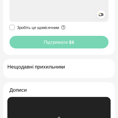
Add a 
Зробити це повідомлення приватним
Зробіть це щомісячним
Підтримати $5
Нещодавні прихильники
Дописи