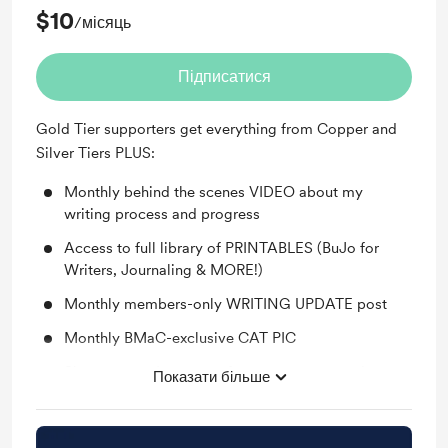
$10
/місяць
Підписатися
Gold Tier supporters get everything from Copper and
Silver Tiers PLUS:
Monthly behind the scenes VIDEO about my
writing process and progress
Access to full library of PRINTABLES (BuJo for
Writers, Journaling & MORE!)
Monthly members-only WRITING UPDATE post
Monthly BMaC-exclusive CAT PIC
Shout-out on Instagram for your support and my
Показати більше
undying appreciation
You'll be notified when members-only posts are