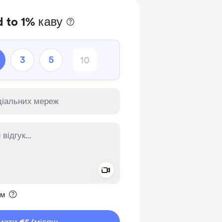
 to 1% каву
3
5
Add a video message
ення приватним
им
мати €5
/місяць