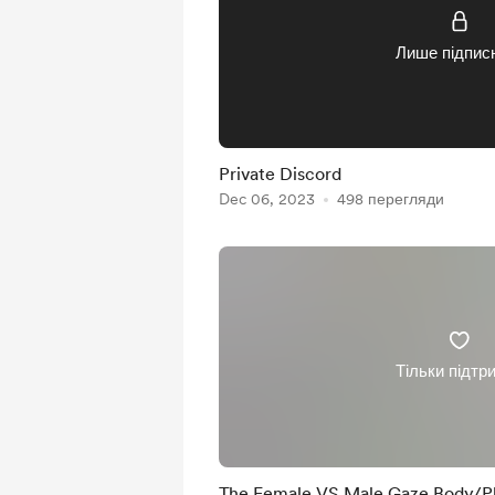
Лише підпис
Private Discord
Dec 06, 2023
498 перегляди
Тільки підтр
The Female VS Male Gaze Body/P