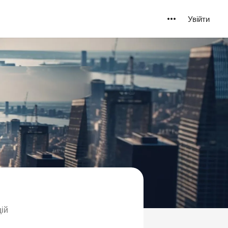
Увійти
цій