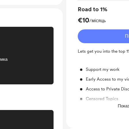
Road to 1%
€10
/місяць
П
Lets get you into the top 
имка
Support my work
Early Access to my v
Access to Private Di
Censored Topics
Показ
Unlock exclusive pos