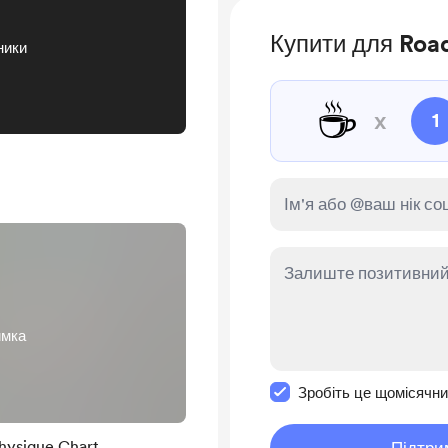
Купити для Road
ники
☕
x
1
имка
Зробити це повідомл
Зробіть це щомісячн
hysique Chart
Підтри