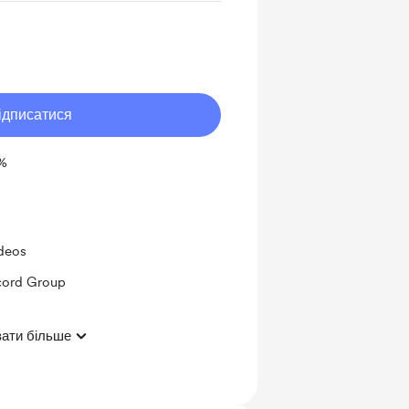
ідписатися
1%
ideos
scord Group
ати більше
ts and messages