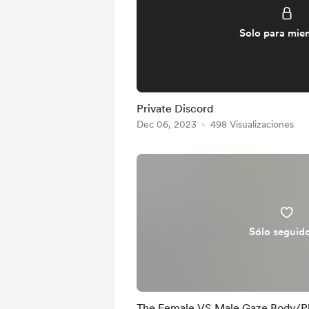
Solo para mie
Private Discord
Dec 06, 2023
498 Visualizaciones
Sólo seguid
The Female VS Male Gaze Body/P