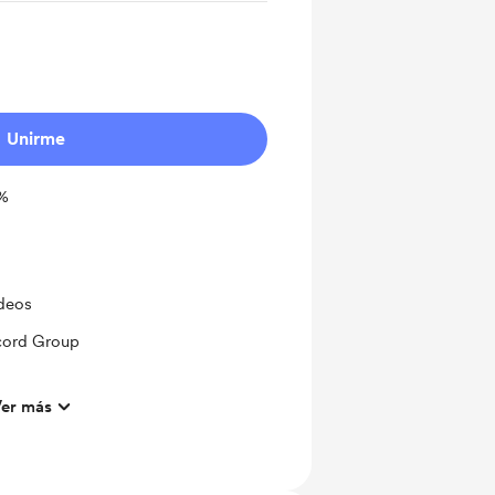
Unirme
1%
ideos
scord Group
er más
ts and messages