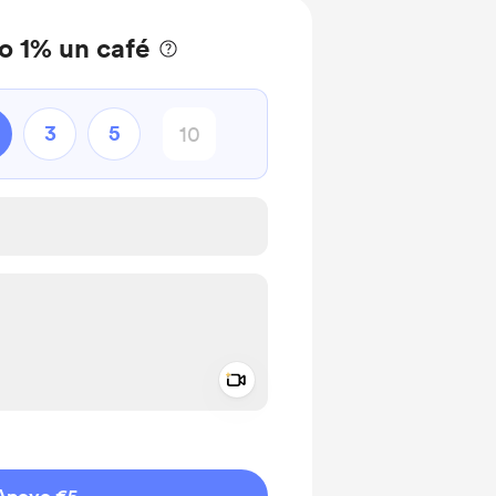
o 1% un café
3
5
Add a video message
aje como privado
Apoyo €5