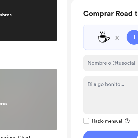
Comprar Road t
mbros
☕
x
1
ores
Configurar este mens
Hazlo mensual
hysique Chart