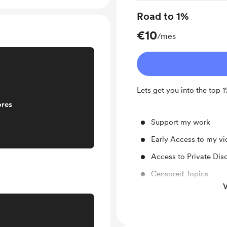
Road to 1%
€10
/mes
Lets get you into the top 
ores
Support my work
Early Access to my v
Access to Private Di
Censored Topics
V
Unlock exclusive pos