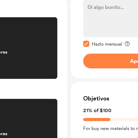
Configurar este mens
Hazlo mensual
ores
Ap
Objetivos
21% of $100
For buy new materials to
ores