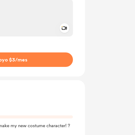
Add a video message
aje como privado
oyo $3
/mes
 make my new costume character! ?