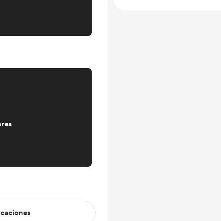
ores
icaciones