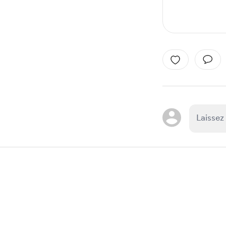
Item
1
of
1