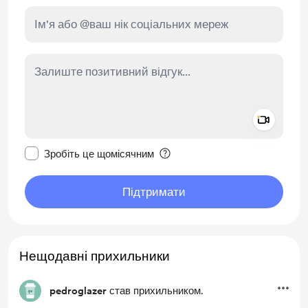
Add a 
Зробити це повідомлення приватним
Зробіть це щомісячним
Підтримати
Нещодавні прихильники
pedroglazer
став прихильником.