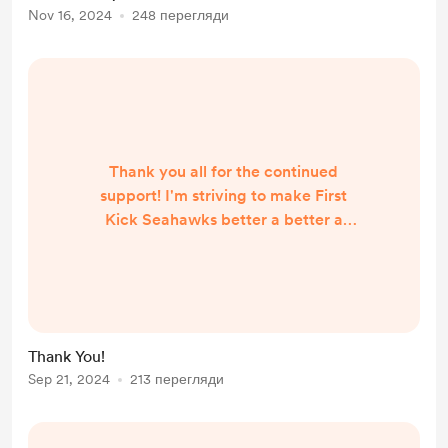
Nov 16, 2024
248 перегляди
Thank you all for the continued
support! I'm striving to make First
Kick Seahawks better a better a
little bit at a time. As a disabled
creator I do my best and enjoy the
process of prepping and producing
the shows. I'm glad you all enjoy the
content I create and I appreciate
Thank You!
the feedback I've been given :D
Sep 21, 2024
213 перегляди