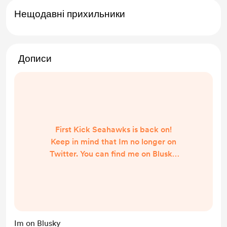
Нещодавні прихильники
Дописи
First Kick Seahawks is back on!
Keep in mind that Im no longer on
Twitter. You can find me on Blusky
https://bsky.app/profile/camdenma
claren.bsky.social
Im on Blusky