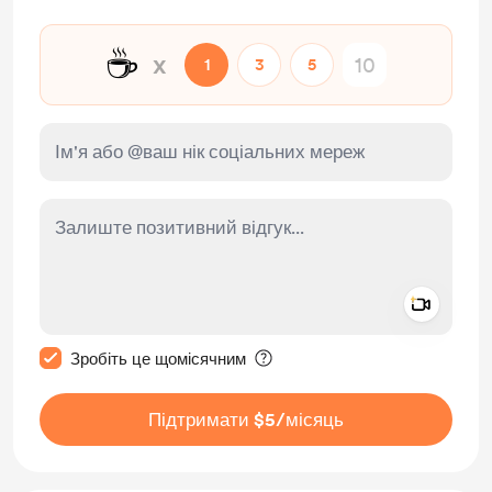
☕
x
1
3
5
Add a 
Зробити це повідомлення приватним
Зробіть це щомісячним
Підтримати $5
/місяць