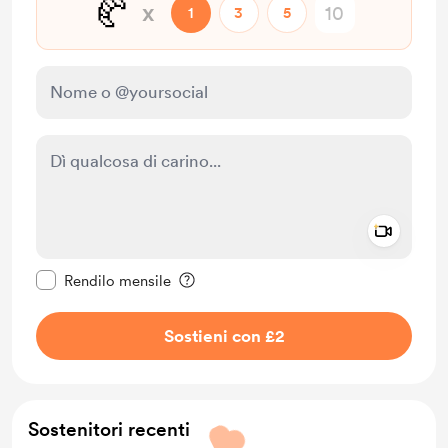
🥐
x
1
3
5
Add a 
Rendi questo messaggio privato
Rendilo mensile
Sostieni con £2
Sostenitori recenti