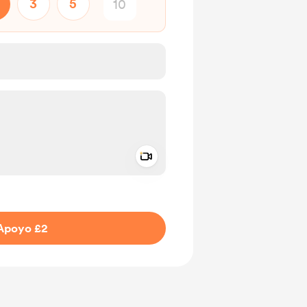
3
5
Add a video message
aje como privado
Apoyo £2