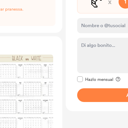
🥐
x
1
ar pranessa.
Configurar este mens
Hazlo mensual