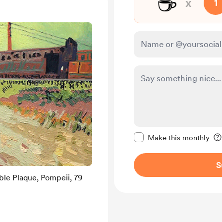
☕
x
1
Make this message pr
Make this monthly
S
le Plaque, Pompeii, 79