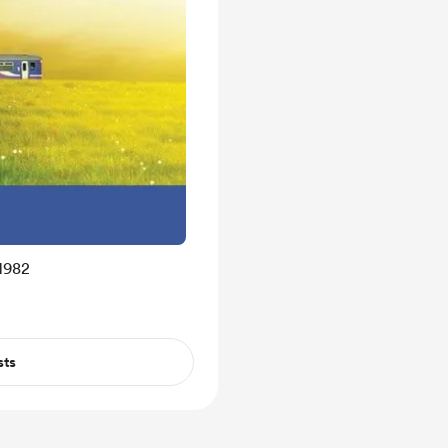
1982
sts