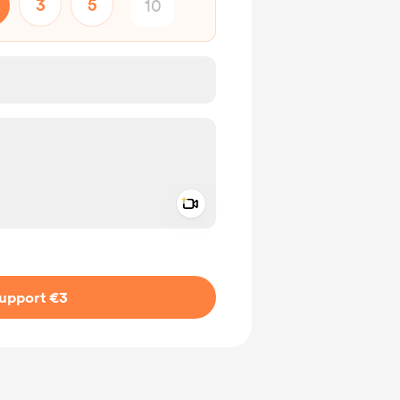
3
5
Add a video message
ivate
upport €3