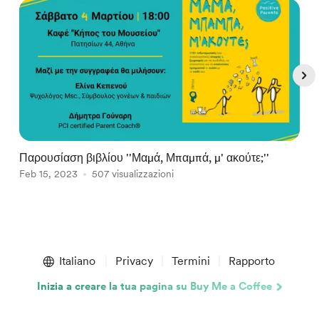
Παρουσίαση βιβλίου ''Μαμά, Μπαμπά, μ' ακούτε;''
Ι
Feb 15, 2023
507 visualizzazioni
S
Item
1
Italiano
Privacy
Termini
Rapporto
of
5
Inizia a creare la tua pagina su Buy Me a Coffee