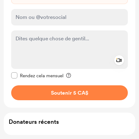
Add a 
Rendre ce message privé
Rendez cela mensuel
Soutenir 5 CA$
Donateurs récents