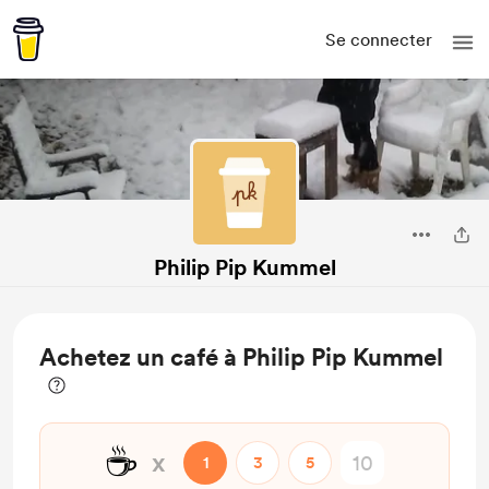
Se connecter
Philip Pip Kummel
Achetez un café à Philip Pip Kummel
☕
x
1
3
5