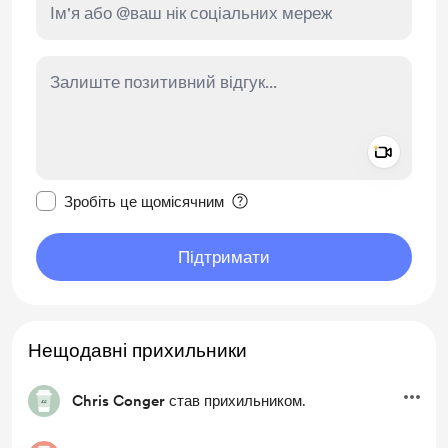
Add a 
Зробити це повідомлення приватним
Зробіть це щомісячним
Підтримати
Нещодавні прихильники
Chris Conger
став прихильником.