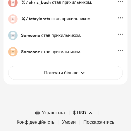
/
chris_bush
став прихильником.
/
tctayloratx
став прихильником.
Someone
став прихильником.
Someone
став прихильником.
Показати більше
Українська
$
USD
Конфіденційність
Умови
Поскаржитись