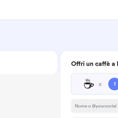
Offri un caffè 
☕
x
1