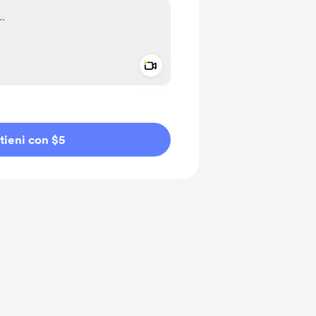
Add a video message
io privato
tieni con $5