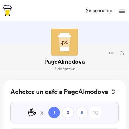
Se connecter
PageAlmodova
1 donateur
Achetez un café à PageAlmodova
☕
x
1
3
5