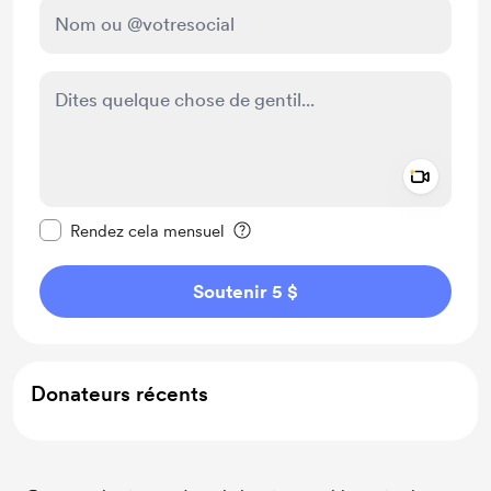
Add a 
Rendre ce message privé
Rendez cela mensuel
Soutenir 5 $
Donateurs récents