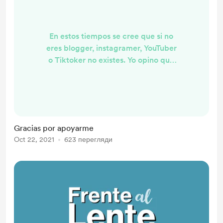
En estos tiempos se cree que si no
eres blogger, instagramer, YouTuber
o Tiktoker no existes. Yo opino que
la realidad es otra pero esta
sensación se apodera de muchos
porque en un momento u otro
intentan ser creadores de
contenido, y nuestra percepción es
Gracias por apoyarme
que la mayoría se pasan el día
Oct 22, 2021
623 перегляди
contándole a los demás acerca de
cada detalle de su vidas. Hacer esto
es bastante sencillo porque
grabarse...