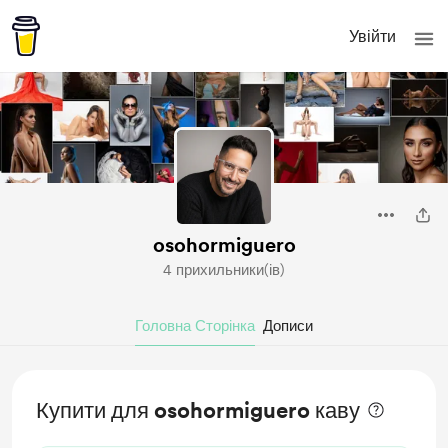
Увійти
osohormiguero
4 прихильники(ів)
Головна Сторінка
Дописи
Купити для osohormiguero каву