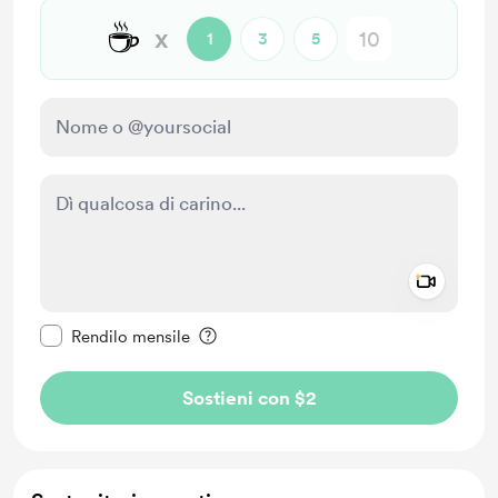
☕
x
1
3
5
Add a 
Rendi questo messaggio privato
Rendilo mensile
Sostieni con $2