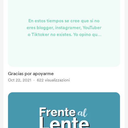
En estos tiempos se cree que si no
eres blogger, instagramer, YouTuber
o Tiktoker no existes. Yo opino que
la realidad es otra pero esta
sensación se apodera de muchos
porque en un momento u otro
intentan ser creadores de
contenido, y nuestra percepción es
Gracias por apoyarme
que la mayoría se pasan el día
Oct 22, 2021
622 visualizzazioni
contándole a los demás acerca de
cada detalle de su vidas. Hacer esto
es bastante sencillo porque
grabarse...