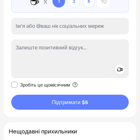
☕
x
1
3
5
Add a 
Зробити це повідомлення приватним
Зробіть це щомісячним
Підтримати $5
Нещодавні прихильники