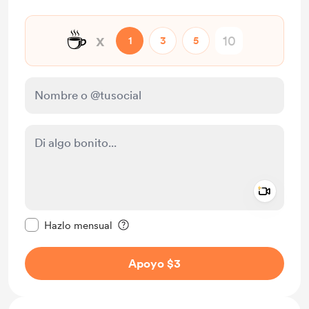
☕
x
1
3
5
Add a 
Configurar este mensaje como privado
Hazlo mensual
Apoyo $3