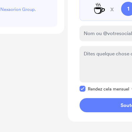
☕
x
1
r Nexaorion Group.
Rendre ce message pr
Rendez cela mensuel
Sout