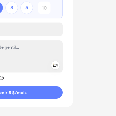
3
5
Add a video message
ivé
enir 5 $
/mois