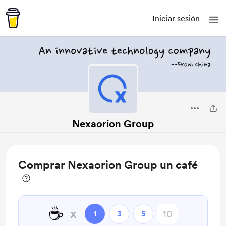
Iniciar sesión
Nexaorion Group
Comprar Nexaorion Group un café
☕
x
1
3
5