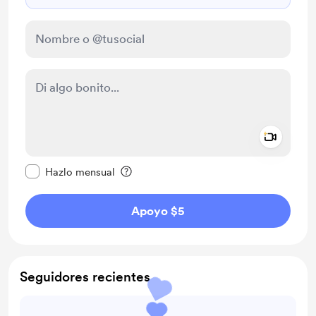
Add a 
Configurar este mensaje como privado
Hazlo mensual
Apoyo $5
Seguidores recientes