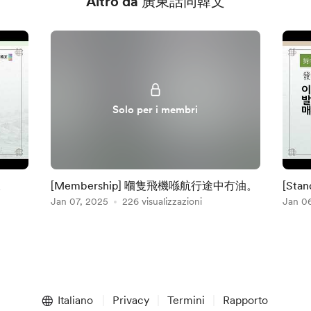
Altro da 廣東話同韓文
Solo per i membri
。
[Membership] 嗰隻飛機喺航行途中冇油。
[St
Jan 07, 2025
226 visualizzazioni
Jan 0
Italiano
Privacy
Termini
Rapporto