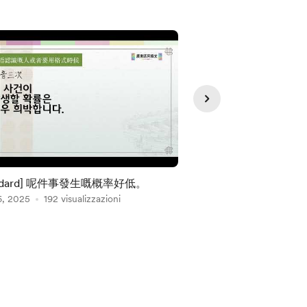
andard] 呢件事發生嘅概率好低。
[Standard] 條山
6, 2025
192 visualizzazioni
苦呀。
Jan 03, 2025
176 visu